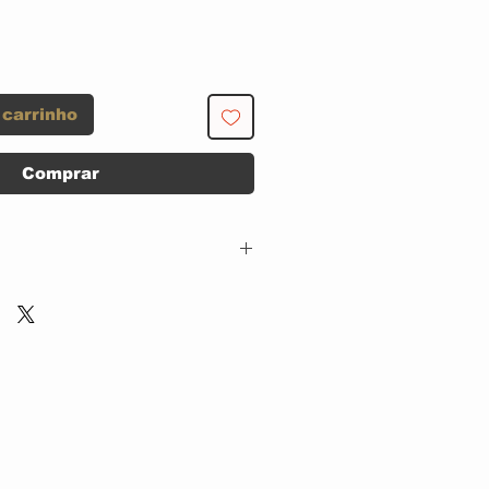
 carrinho
Comprar
RCA – 07863 66580
2,
Groovetown – 07863
66580 2,
BMG – 07863 66580
2
CD, ACRILICO, Stereo