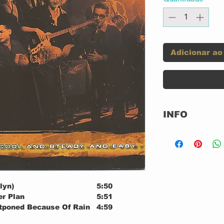
Adicionar ao
INFO
Label:
lyn)
5:50
r Plan
5:51
tponed Because Of Rain
4:59
Format:
5:13