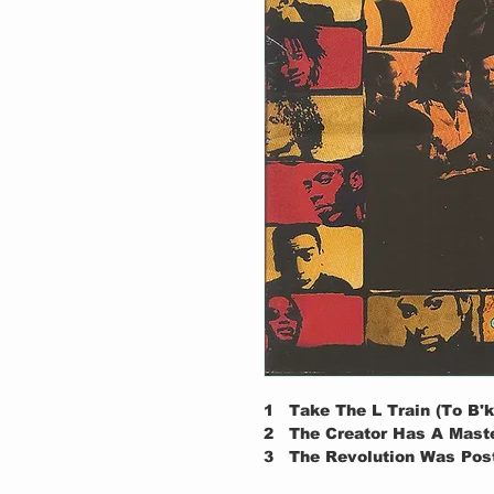
1
Take The L Train (To B'k
2
The Creator Has A Maste
3
The Revolution Was Pos
4
Bop Hop