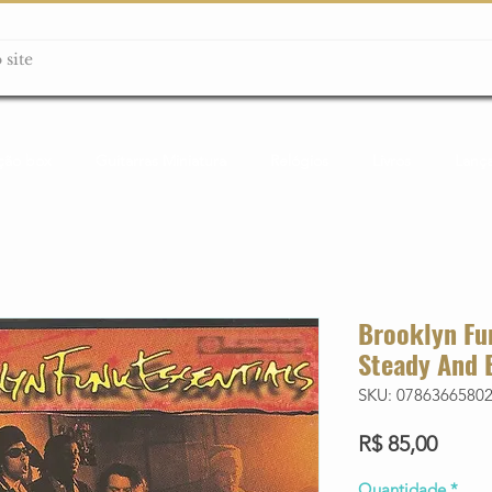
ção box
Guitarras Miniatura
Relógios
Livros
Lanç
Brooklyn Fun
Steady And 
SKU: 0786366580
Preço
R$ 85,00
Quantidade
*