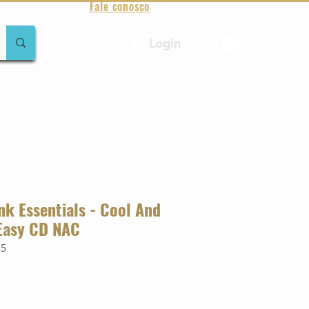
Fale conosco
Login
amentos
Raridades
Toda loja
Sobre Aqualung
k Essentials - Cool And
Easy CD NAC
25