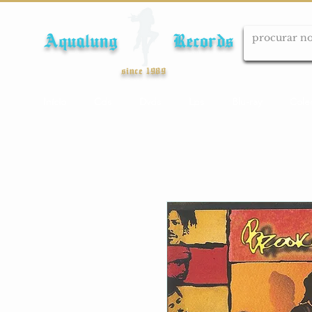
Aqualung Records
since 1989
Início
Cds
Dvds
Lps
Blu-ray
Cole