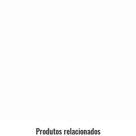
5:25
Country:
4:10
o The Planet Adidi-Skizm
6:15
Released:
6:21
4:59
Genre:
Brooklyn Bridge
7:27
5:10
 Ave.)
4:05
Style:
Produtos relacionados