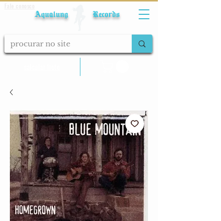
Fale conosco
Aqualung Records
calcular frete