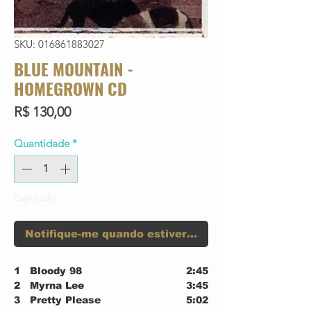
SKU: 016861883027
BLUE MOUNTAIN -
HOMEGROWN CD
Preço
R$ 130,00
Quantidade
*
Esgotado
Notifique-me quando estiver disponível
1
Bloody 98
2:45
2
Myrna Lee
3:45
3
Pretty Please
5:02