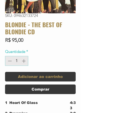
SKU: 094632133724
BLONDIE - THE BEST OF
BLONDIE CD
Preço
R$ 95,00
Quantidade
*
Adicionar ao carrinho
Comprar
1
Heart Of Glass
4:3
3