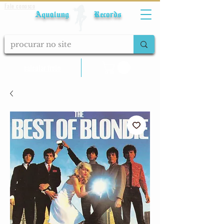
Fale conosco
Aqualung Records
calcular frete