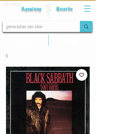
Fale conosco
Aqualung Records
calcular frete