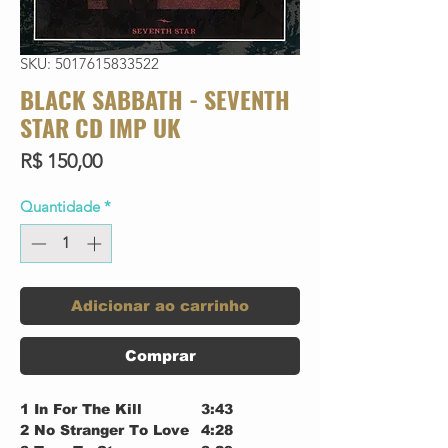
SKU: 5017615833522
BLACK SABBATH - SEVENTH
STAR CD IMP UK
Preço
R$ 150,00
Quantidade
*
Adicionar ao carrinho
Comprar
1
In For The Kill
3:43
2
No Stranger To Love
4:28