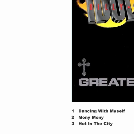
1
Dancing With Myself
2
Mony Mony
3
Hot In The City
4
White Wedding (Part 1)