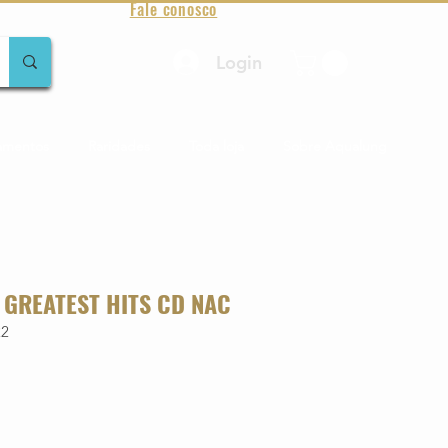
Fale conosco
Login
amentos
Raridades
Toda loja
Sobre Aqualung
- GREATEST HITS CD NAC
22