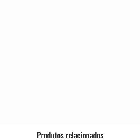
4:46
Released:
4:57
4:37
Genre:
3:41
3:52
Style:
 Edit)
5:23
4:14
4:38
)
4:03
3:36
ustic)
5:35
 Me)
4:52
Produtos relacionados