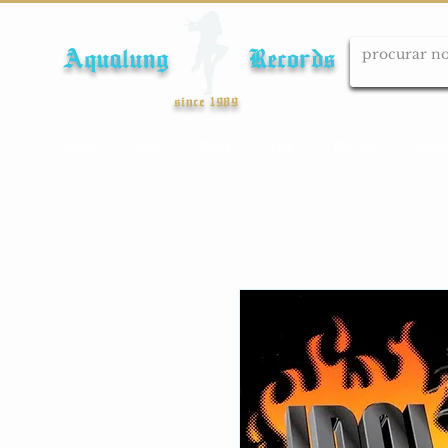
Aqualung Records
since 1989
Início
Cds
Dvds
Lps
Blu-ray
Cole