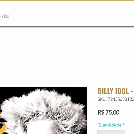
ção box
Guitarras Miniatura
Relógios
Livros
Lanç
BILLY IDOL 
SKU: 7243528812
Preço
R$ 75,00
Quantidade
*