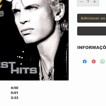
Adicionar ao
INFORMAÇÕ
Label:
Format:
4:50
5:01
3:33
Country:
4:12