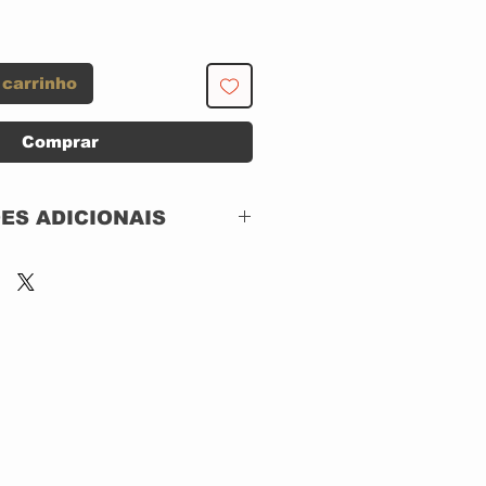
 carrinho
Comprar
ES ADICIONAIS
Capitol Records –
528812 2,
Chrysalis – 528812 2
CD, ACRILICO
Compilation,
Remastered
Brazil