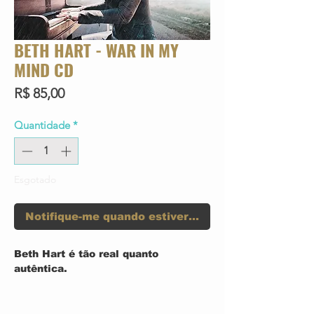
BETH HART - WAR IN MY
MIND CD
Preço
R$ 85,00
Quantidade
*
Esgotado
Notifique-me quando estiver disponível
Beth Hart é tão real quanto
autêntica.
Em uma indústria da música cheia
de produções brilhantes e sessões