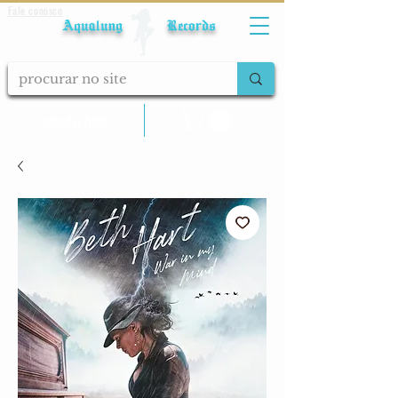
Fale conosco
Aqualung Records
calcular frete