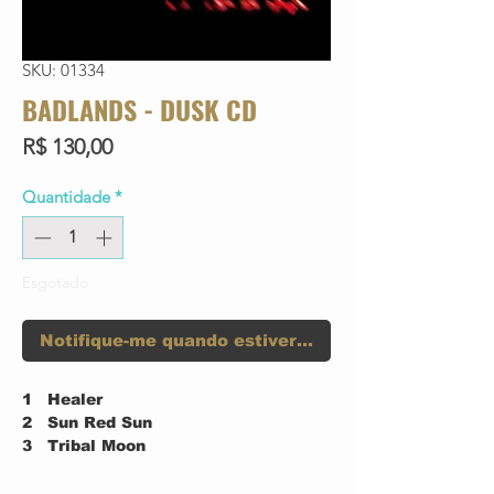
SKU: 01334
BADLANDS - DUSK CD
Preço
R$ 130,00
Quantidade
*
Esgotado
Notifique-me quando estiver disponível
1
Healer
2
Sun Red Sun
3
Tribal Moon
4
The River
5
Walking Attitude