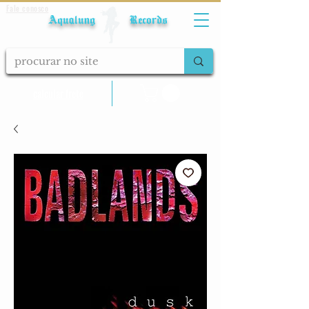
Fale conosco
Aqualung Records
calcular frete