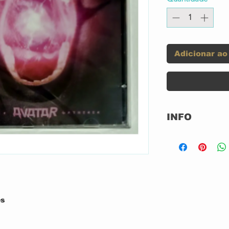
Adicionar ao
INFO
Label:
Format:
Country:
es
Released: