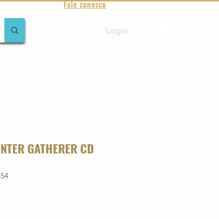
Fale conosco
Login
amentos
Raridades
Toda loja
Sobre Aqualung
UNTER GATHERER CD
654