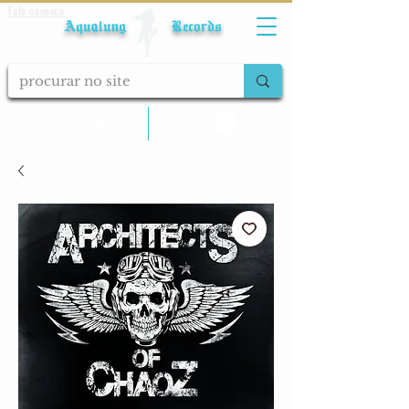
Fale conosco
Aqualung Records
calcular frete