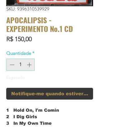
SKU: 9396310539929
APOCALIPSIS -
EXPERIMENTO No.1 CD
Preço
R$ 150,00
Quantidade
*
Esgotado
Notifique-me quando estiver disponível
1
Hold On, I'm Comin
2
I Dig Girls
3
In My Own Time
4
You Better Run
5
To Love Somebody