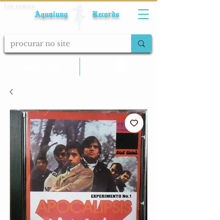
Fale conosco
Aqualung Records
calcular frete