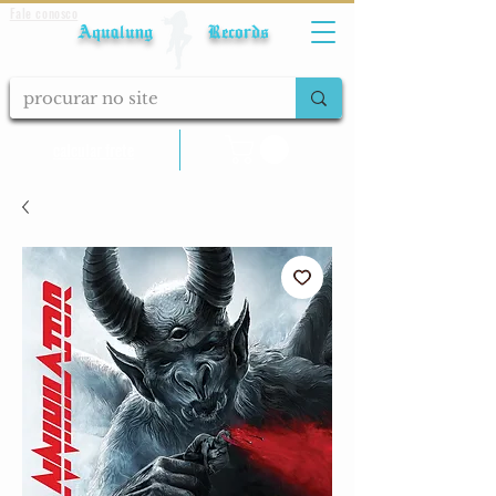
Fale conosco
Aqualung Records
calcular frete