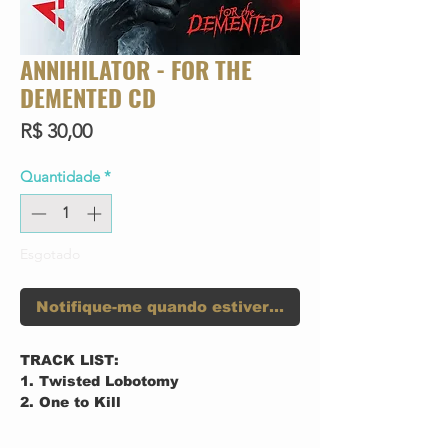
ANNIHILATOR - FOR THE
DEMENTED CD
Preço
R$ 30,00
Quantidade
*
Esgotado
Notifique-me quando estiver disponível
TRACK LIST:
1. Twisted Lobotomy
2. One to Kill
3. For the Demented
4. Pieces of You