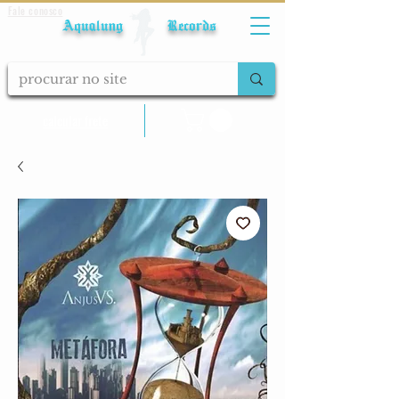
Fale conosco
Aqualung Records
calcular frete