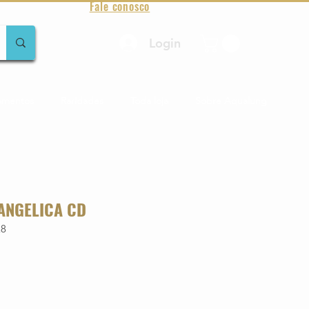
Fale conosco
Login
amentos
Raridades
Toda loja
Sobre Aqualung
 ANGELICA CD
28