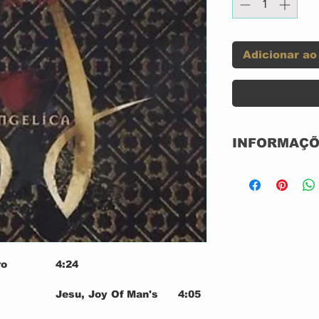
Adicionar ao
INFORMAÇÕ
CD ACRILICO
NOVO
IMPORTADO 
GRAVADORA: 
ANO; 1997
ro
4:24
Jesu, Joy Of Man's
4:05
ter–
Desiring