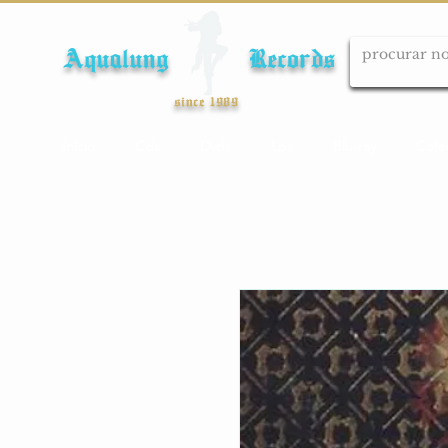
Aqualung Records
since 1989
Início
Cds
Dvds
Lps
Blu-ray
Cole