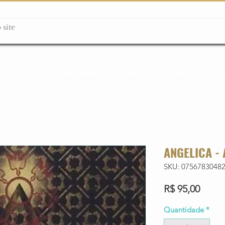
ção box
Guitarras Miniatura
Relógios
Livros
Lanç
ANGELICA -
SKU: 0756783048
Preço
R$ 95,00
Quantidade
*