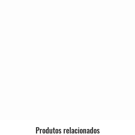
Un Bel Di
4:44
e Vai–
Der Holle Rache
3:02
(Queen Of The Night)
Io Son L'umile Ancella
4:05
 Johnson
Ave Maria
5:11
Steve
Caro Nome
6:41
rkman–
O Divine Redeemer
3:42
Charles
O Soave Fanciulla
3:03
Panis Angelicus
3:07
Dweezil
Quando M'en Vo
5:33
Produtos relacionados