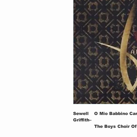
Sewell
O Mio Babbino Ca
Griffith–
The Boys Choir Of
Harlem, David Fos