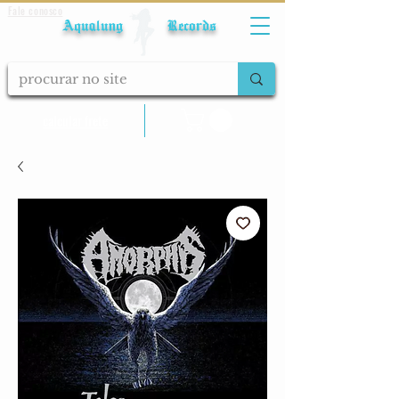
Fale conosco
Aqualung Records
calcular frete