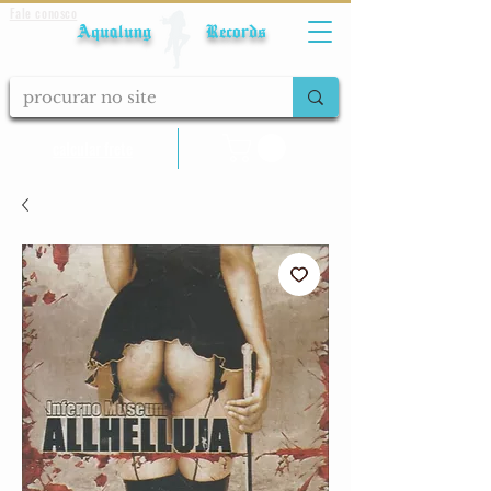
Fale conosco
Aqualung Records
calcular frete