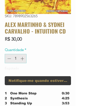
SKU: 7898902563265
ALEX MARTINHO & SYDNEI
CARVALHO - INTUITION CD
Preço
R$ 30,00
Quantidade
*
Esgotado
Notifique-me quando estiver disponível
1
One More Step
0:30
2
Synthesis
4:25
3
Standing Up
3:53