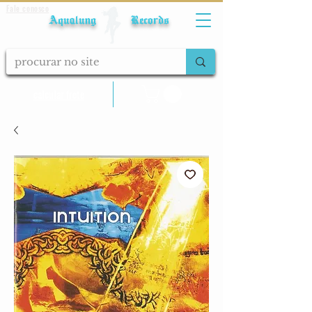
Fale conosco
Aqualung Records
calcular frete