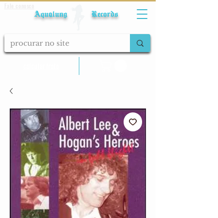
Fale conosco
Aqualung Records
calcular frete