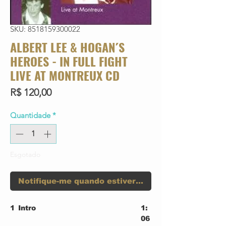
SKU: 8518159300022
ALBERT LEE & HOGAN´S
HEROES - IN FULL FIGHT
LIVE AT MONTREUX CD
Preço
R$ 120,00
Quantidade
*
Esgotado
Notifique-me quando estiver disponível
1
Intro
1:
06