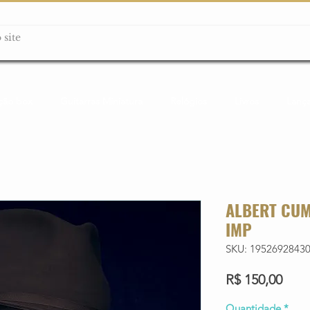
ção box
Guitarras Miniatura
Relógios
Livros
Lanç
ALBERT CUM
IMP
SKU: 1952692843
Preç
R$ 150,00
Quantidade
*