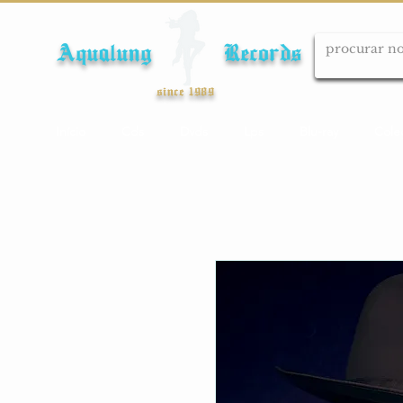
Aqualung Records
since 1989
Início
Cds
Dvds
Lps
Blu-ray
Cole