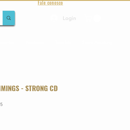
Fale conosco
Login
amentos
Raridades
Toda loja
Sobre Aqualung
MINGS - STRONG CD
05
o