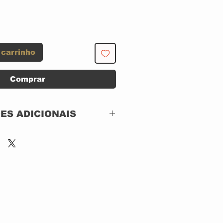
 carrinho
Comprar
ES ADICIONAIS
Ivy Music Company –
CDIM002
CD, ACRILICO
IMPORTADO
2023