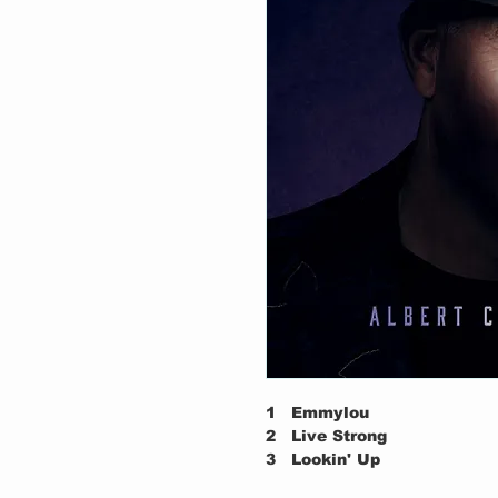
1
Emmylou
2
Live Strong
3
Lookin' Up
4
Fallen For You