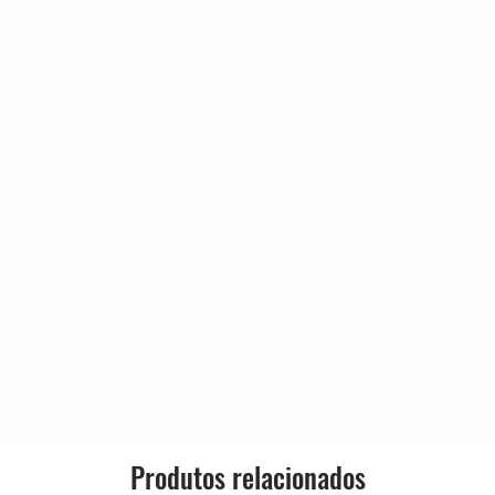
5:32
Genre:
3:29
6:52
Style:
3:22
3:53
4:05
he Road
3:07
4:25
Produtos relacionados