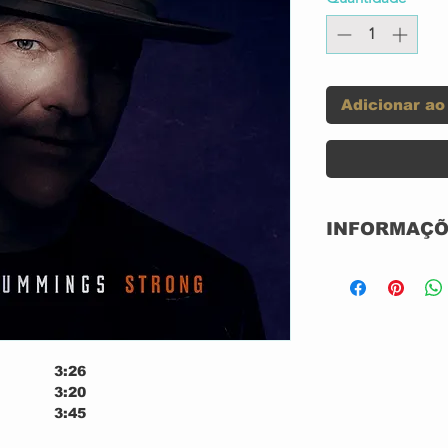
Adicionar ao
INFORMAÇÕ
Label:
Format:
3:26
Country:
3:20
3:45
Released:
4:46