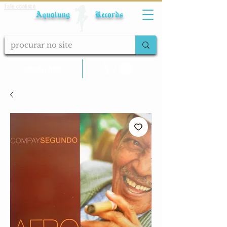
Fale conosco
Aqualung Records
calcular frete