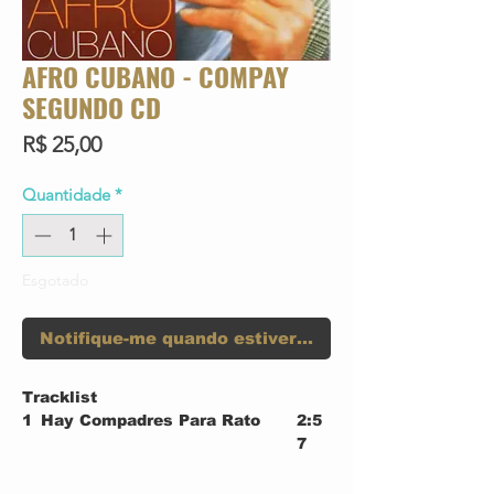
AFRO CUBANO - COMPAY
SEGUNDO CD
Preço
R$ 25,00
Quantidade
*
Esgotado
Notifique-me quando estiver disponível
Tracklist
1
Hay Compadres Para Rato
2:5
7
2
Cantando Mi Son Me Muero
3:2
0