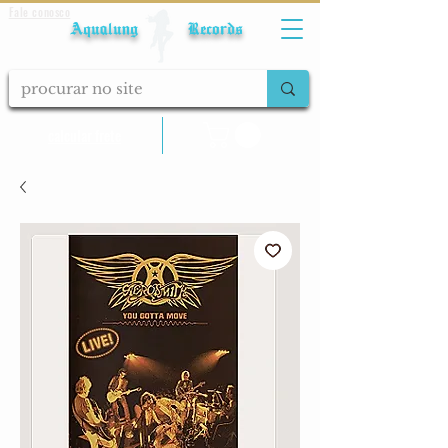
Fale conosco
Aqualung Records
calcular frete