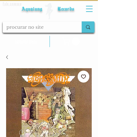
Fale conosco
Aqualung Records
calcular frete