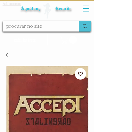
Fale conosco
Aqualung Records
calcular frete