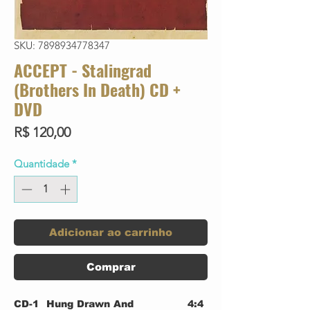
SKU: 7898934778347
ACCEPT - Stalingrad
(Brothers In Death) CD +
DVD
Preço
R$ 120,00
Quantidade
*
Adicionar ao carrinho
Comprar
CD-1
Hung Drawn And
4:4