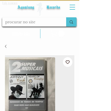
Fale conosco
Aqualung Records
calcular frete