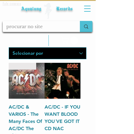
Fale conosco
Aqualung Records
calcular frete
RARIDADE
AC/DC &
AC/DC - IF YOU
VARIOS - The
WANT BLOOD
Many Faces Of
YOU´VE GOT IT
AC/DC The
CD NAC