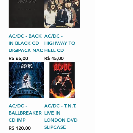
AC/DC - BACK
AC/DC -
IN BLACK CD
HIGHWAY TO
DIGIPACK NAC
HELL CD
Preço
Preço
R$ 65,00
R$ 45,00
AC/DC -
AC/DC - T.N.T.
BALLBREAKER
LIVE IN
CD IMP
LONDON DVD
SLIPCASE
Preço
R$ 120,00