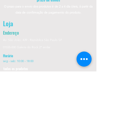
O prazo para o envio dos produtos é de 2 a 4
dia úteis, á partir da
data de confirmação de pagamento do produto.
Loja
Endereço
Av. São João, 439 - República
São Paulo SP
01035-000 Galeria do Rock 2* andar
Horário
s
eg - sab: 10:00 - 18:00
todos os produtos
envio e devoluções
politica da loja
Nossa Politica de Privacidade
Fale conosco
FAQ
formas de pagamento
visite nossas páginas nas rede sociais:
PIX
contato