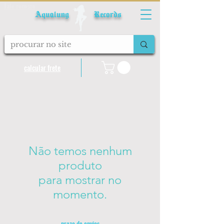
Fale conosco
Aqualung Records
calcular frete
Não temos nenhum
produto
para mostrar no
momento.
prazo de envios