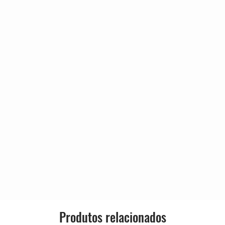
Country:
auzito)
Released:
Genre:
Style:
Produtos relacionados