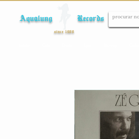
Aqualung Records
since 1989
Início
Cds
Dvds
Lps
Blu-ray
Cole