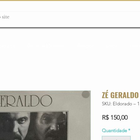
ção box
Guitarras Miniatura
Relógios
Livros
Lanç
ZÉ GERALDO 
SKU: Eldorado – 1
Preç
R$ 150,00
Quantidade
*