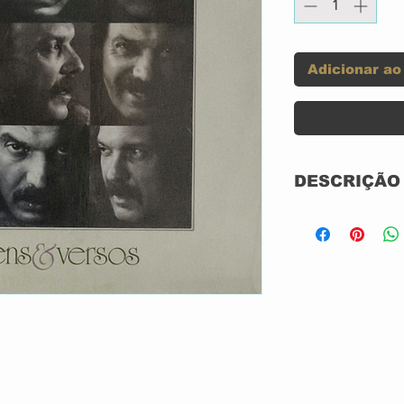
Adicionar ao
DESCRIÇÃO
LP 120 GRAM
CAPA SIMPLE
USADO
CAPA OTIMA
VINIL OTIMO
Label:
Format: