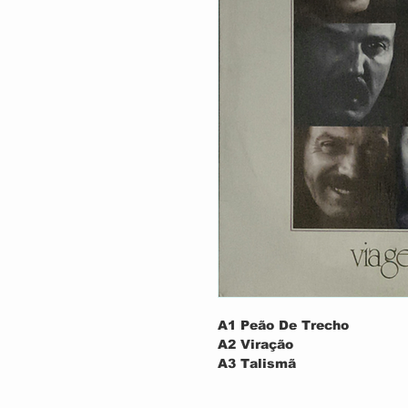
A1
Peão De Trecho
A2
Viração
A3
Talismã
A4
O Seringueiro
A5
O Pastor E O Leão