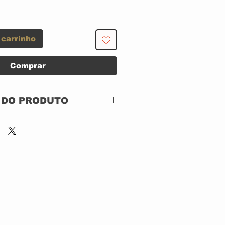
 carrinho
Comprar
 DO PRODUTO
AS
S COM ENCARTE
Estúdio Eldorado –
156.89.0565
Vinyl, LP, Album