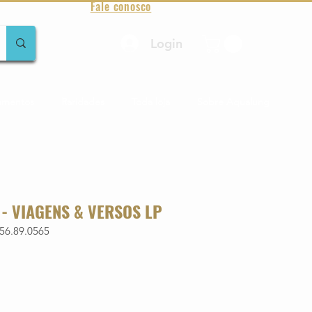
Fale conosco
Login
amentos
Raridades
Toda loja
Sobre Aqualung
- VIAGENS & VERSOS LP
56.89.0565
o