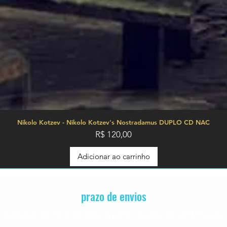
Nikolo Kotzev - Nikolo Kotzev's Nostradamus DUPLO CD NAC
Preço
R$ 120,00
Adicionar ao carrinho
prazo de envios
rodutos é de 2 a 4
dia úteis, á partir da data de confirmaç