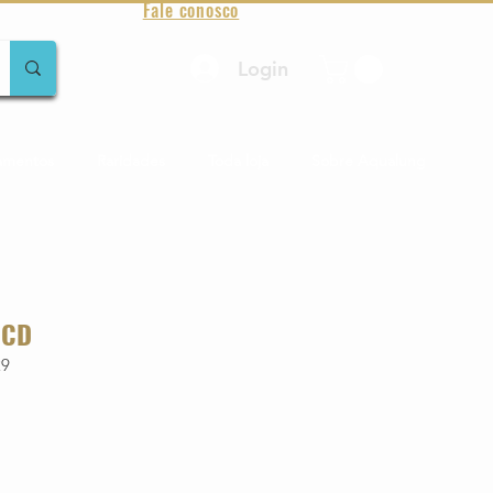
Fale conosco
Login
amentos
Raridades
Toda loja
Sobre Aqualung
 CD
29