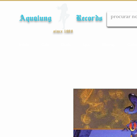
Aqualung Records
since 1989
Início
Cds
Dvds
Lps
Blu-ray
Cole