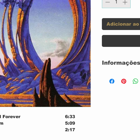
Adicionar ao
Informações
CD ACRILICO
SEMI-NOVO
IMPORTADO
GRAVADORA: 
Label:
 Forever
6:33
Format:
em
5:09
2:17
6:30
Country: