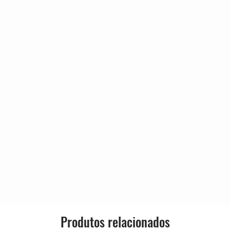
annot Start The Day
5:19
4:42
Released:
7:30
4:01
Genre:
Let Go
4:54
5:24
Style:
The Light Of What You're
3:39
5:25
0:52
The Mountain
3:10
Produtos relacionados