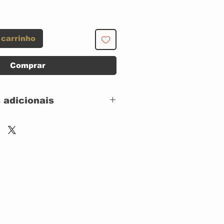
 carrinho
Comprar
 adicionais
ARISTA RECORDS
Arista – ARCD-8643
CD, ACRILICO Stere
o
US