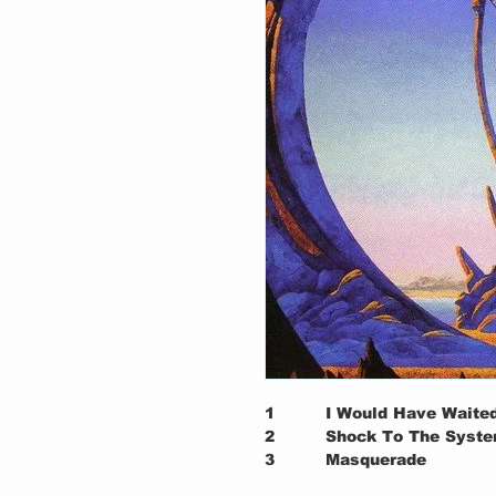
1
I Would Have Waited
2
Shock To The Syst
3
Masquerade
4
Lift Me Up