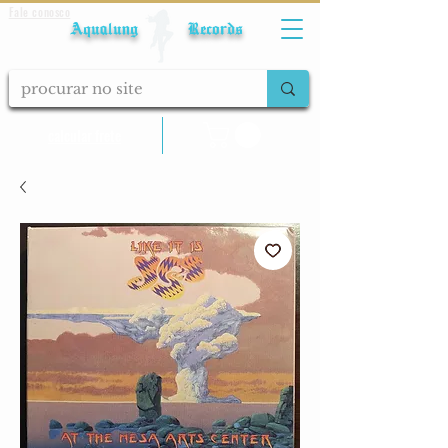
Fale conosco
Aqualung Records
calcular frete