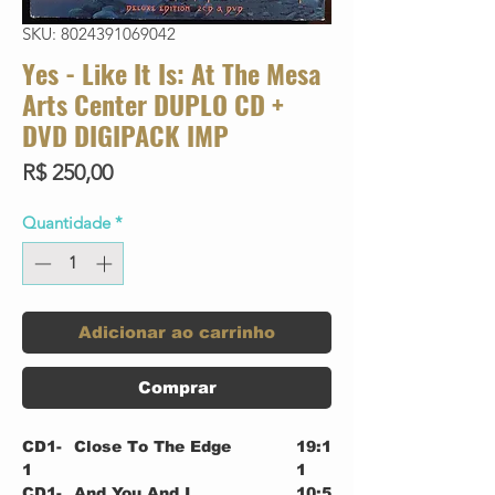
SKU: 8024391069042
Yes - Like It Is: At The Mesa
Arts Center DUPLO CD +
DVD DIGIPACK IMP
Preço
R$ 250,00
Quantidade
*
Adicionar ao carrinho
Comprar
CD1-
Close To The Edge
19:1
1
1
CD1-
And You And I
10:5