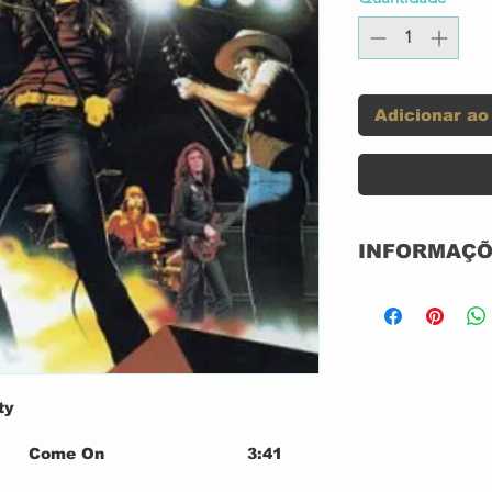
Adicionar ao
INFORMAÇÕ
LP DUPLO 13
ENCARTE
NACIONAL
GRAVADORA:
Liberty – 31C
ty
SEMI-NOVO
CONDIÇÃO DA
Come On
3:41
CONDIÇÃO DO
Sweet Talker
4:10