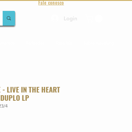
Fale conosco
Login
amentos
Raridades
Toda loja
Sobre Aqualung
- LIVE IN THE HEART
 DUPLO LP
23/4
o