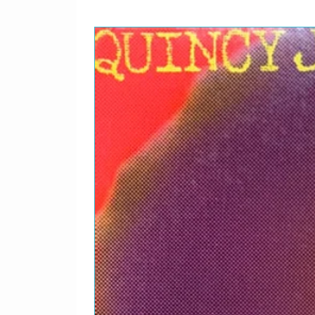
D1
D2