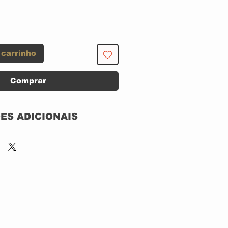
 carrinho
Comprar
ES ADICIONAIS
0GR CAPA SIMPLES COM
 EMI ODEON RECORDS
 164 83023/4
 CAPA: BOA
 DISCO: EXCELENTE