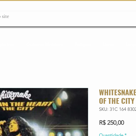
ção box
Guitarras Miniatura
Relógios
Livros
Lanç
WHITESNAKE 
OF THE CITY
SKU: 31C 164 830
Preç
R$ 250,00
Quantidade
*