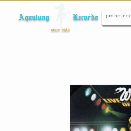
Aqualung Records
since 1989
Início
Cds
Dvds
Lps
Blu-ray
Cole