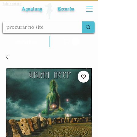
Fale conosco
Aqualung Records
calcular frete