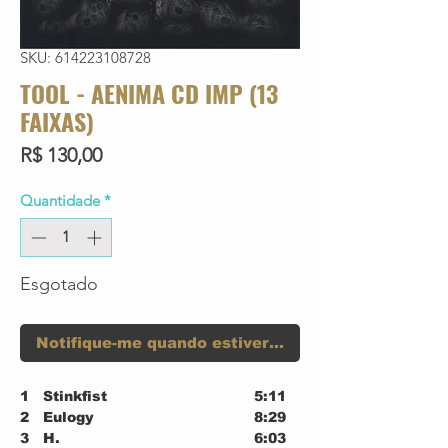
SKU: 614223108728
TOOL - AENIMA CD IMP (13
FAIXAS)
Preço
R$ 130,00
Quantidade
*
Esgotado
Notifique-me quando estiver disponível
1
Stinkfist
5:11
2
Eulogy
8:29
3
H.
6:03