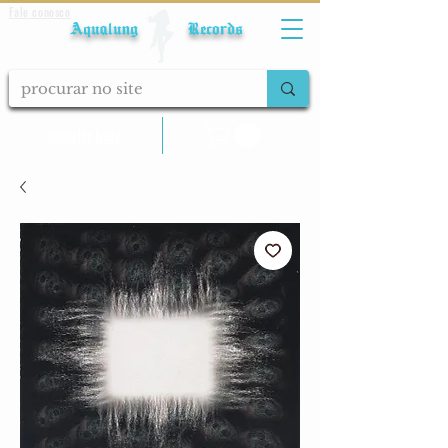
Fale conosco
Aqualung Records
calcular frete