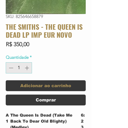
SKU: 825646658879
THE SMITHS - THE QUEEN IS
DEAD LP IMP EUR NOVO
Preço
R$ 350,00
Quantidade
*
Adicionar ao carrinho
Comprar
A
The Queen Is Dead (Take Me
6:
1
Back To Dear Old Blighty)
2
(Medley)
3