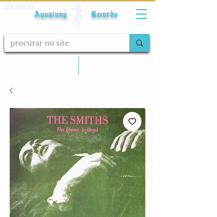
Fale conosco
Aqualung Records
calcular frete