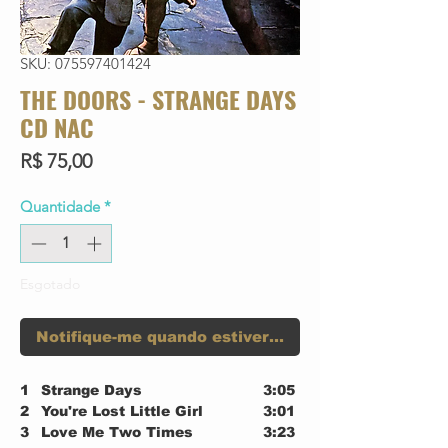
SKU: 075597401424
THE DOORS - STRANGE DAYS
CD NAC
Preço
R$ 75,00
Quantidade
*
Esgotado
Notifique-me quando estiver disponível
1
Strange Days
3:05
2
You're Lost Little Girl
3:01
3
Love Me Two Times
3:23