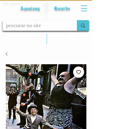
Fale conosco
Aqualung Records
calcular frete