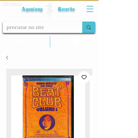
Fale conosco
Aqualung Records
calcular frete