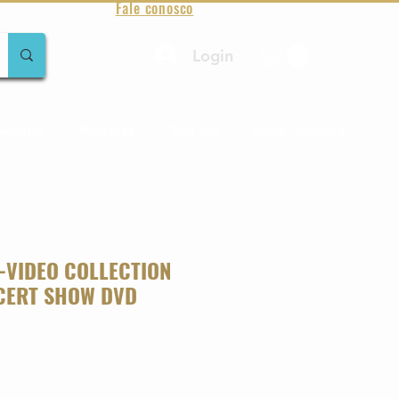
Fale conosco
Login
amentos
Raridades
Toda loja
Sobre Aqualung
-VIDEO COLLECTION
NCERT SHOW DVD