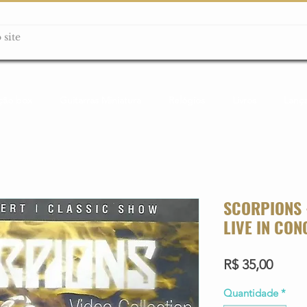
ção box
Guitarras Miniatura
Relógios
Livros
Lanç
SCORPIONS 
LIVE IN CO
Preço
R$ 35,00
Quantidade
*