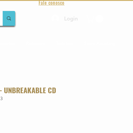
Fale conosco
Login
amentos
Raridades
Toda loja
Sobre Aqualung
- UNBREAKABLE CD
23