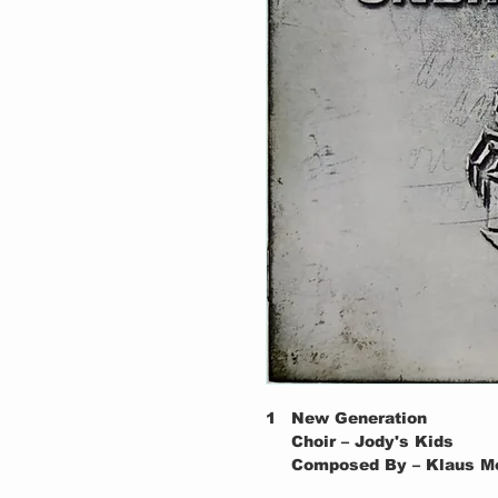
1
New Generation
Choir – Jody's Kids
Composed By – Klaus M
2
Love 'Em Or Leave 'Em