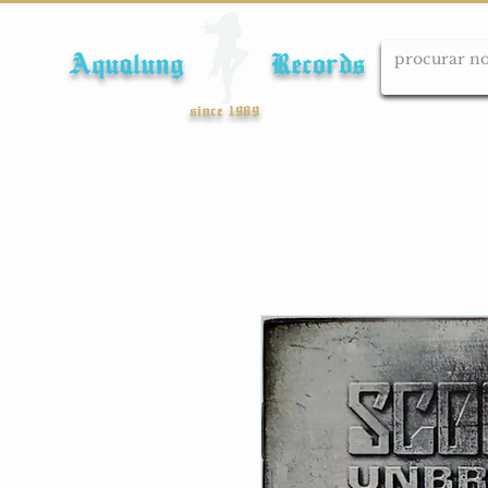
Aqualung Records
since 1989
Início
Cds
Dvds
Lps
Blu-ray
Cole