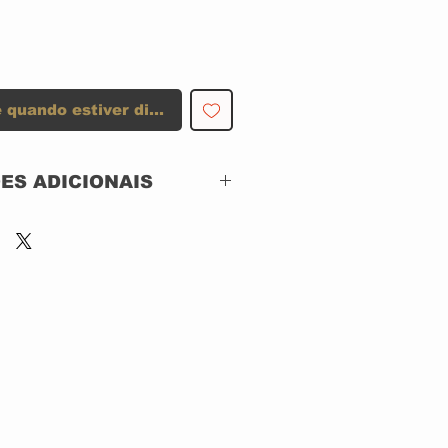
 quando estiver disponível
ES ADICIONAIS
Ariola –
82876609632, BMG –
82876609632
CD, ACRILICO
Brazil
2004
Rock