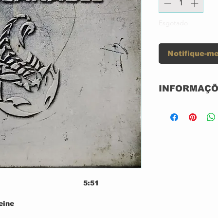
Esgotado
Notifique-me
INFORMAÇÕ
Selo:
Formato:
País:
5:51
Lançado:
eine
4:04
Gênero: