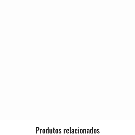
ottak
3:39
Estilo:
 Jabs
4:53
eine
4:16
eine
3:32
eine
3:25
chenker
4:55
eine
5:23
eine
3:49
eine
3:36
 Jabs
4:42
Produtos relacionados
n Kolonovits