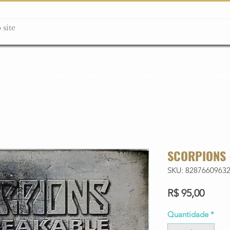
ção box
Guitarras Miniatura
Relógios
Livros
Lanç
SCORPIONS 
SKU: 8287660963
Preço
R$ 95,00
Quantidade
*