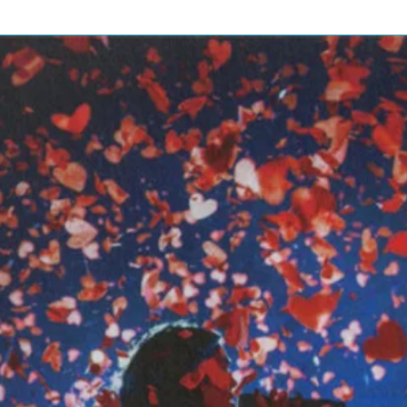
es (Retro Garage Mix)
6:56
lian