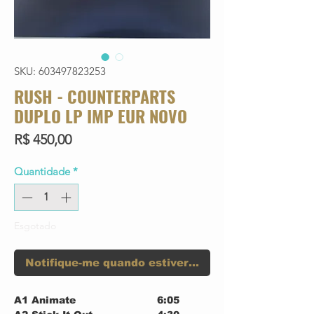
SKU: 603497823253
RUSH - COUNTERPARTS
DUPLO LP IMP EUR NOVO
Preço
R$ 450,00
Quantidade
*
Esgotado
Notifique-me quando estiver disponível
A1
Animate
6:05