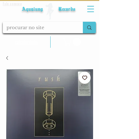
Fale conosco
Aqualung Records
calcular frete