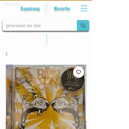
Fale conosco
Aqualung Records
calcular frete