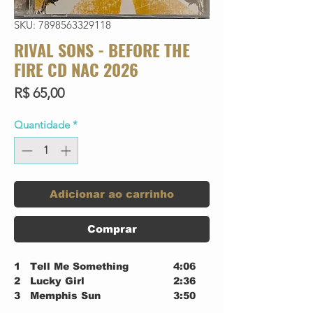
SKU: 7898563329118
RIVAL SONS - BEFORE THE
FIRE CD NAC 2026
Preço
R$ 65,00
Quantidade
*
Adicionar ao carrinho
Comprar
1
Tell Me Something
4:06
2
Lucky Girl
2:36
3
Memphis Sun
3:50
4
Angel
3:28