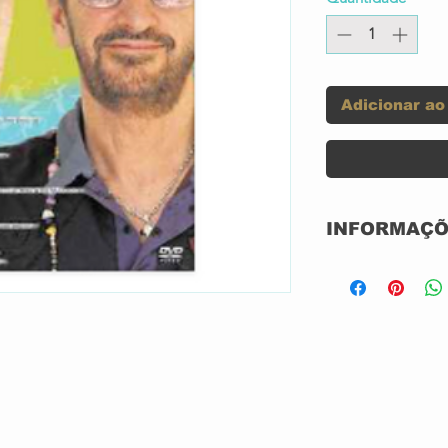
Adicionar ao
INFORMAÇÕ
Selo:
Formato:
País: