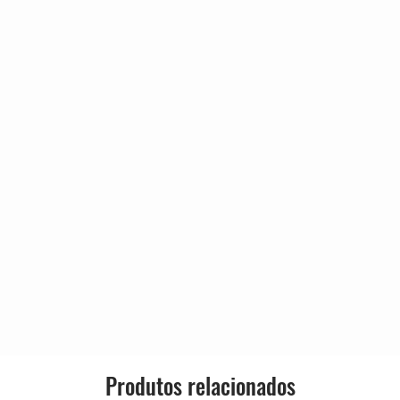
Lançado:
Gênero:
Estilo:
 My Friends
Produtos relacionados