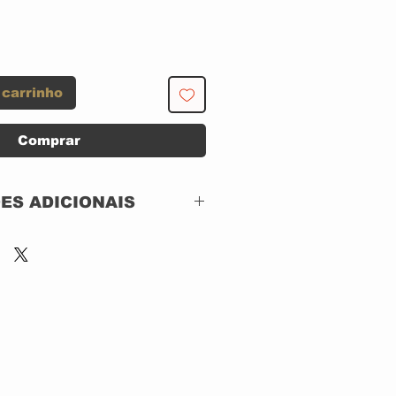
 carrinho
Comprar
ES ADICIONAIS
Warner Music Vision –
R2 970326
DVD, DVD-Video,
NTSC
IMPORTADO