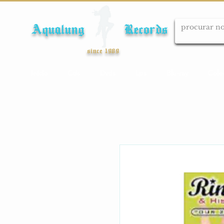
Aqualung Records
since 1989
Início
Cds
Dvds
Lps
Blu-ray
Cole