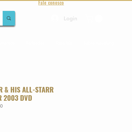
Fale conosco
Login
amentos
Raridades
Toda loja
Sobre Aqualung
R & HIS ALL-STARR
R 2003 DVD
60