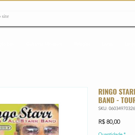
ção box
Guitarras Miniatura
Relógios
Livros
Lanç
RINGO STAR
BAND - TOU
SKU: 0603497032
Preço
R$ 80,00
Quantidade
*