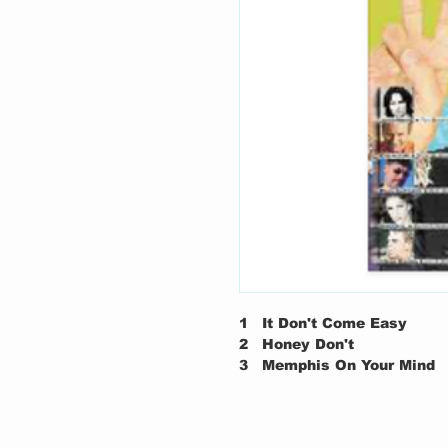
1
It Don't Come Easy
2
Honey Don't
3
Memphis On Your Mind
4
How Long
5
Down Under
6
When I See You Smile