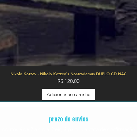
Nikolo Kotzev - Nikolo Kotzev's Nostradamus DUPLO CD NAC
Preço
R$ 120,00
Adicionar ao carrinho
prazo de envios
rodutos é de 2 a 4
dia úteis, á partir da data de confirmaç