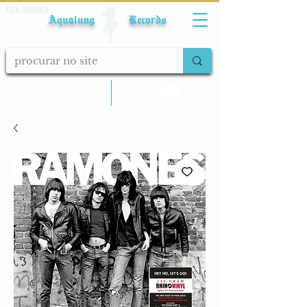
Fale conosco
Aqualung Records
calcular frete