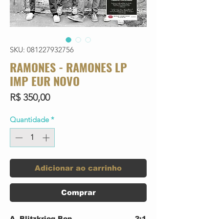
SKU: 081227932756
RAMONES - RAMONES LP
IMP EUR NOVO
Preço
R$ 350,00
Quantidade
*
Adicionar ao carrinho
Comprar
A
Blitzkrieg Bop
2:1