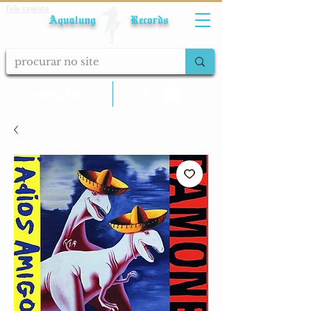
Fale conosco
Aqualung Records
calcular frete