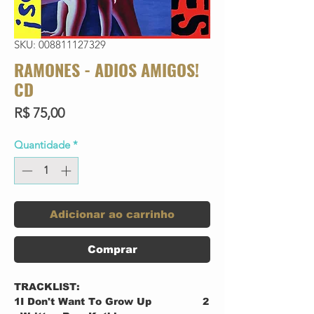
SKU: 008811127329
RAMONES - ADIOS AMIGOS!
CD
Preço
R$ 75,00
Quantidade
*
Adicionar ao carrinho
Comprar
TRACKLIST:
1
I Don't Want To Grow Up
2