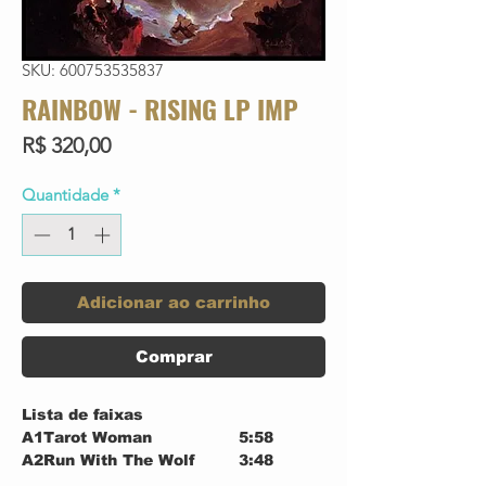
SKU: 600753535837
RAINBOW - RISING LP IMP
Preço
R$ 320,00
Quantidade
*
Adicionar ao carrinho
Comprar
Lista de faixas
A1
Tarot Woman
5:58
A2
Run With The Wolf
3:48
A3
Starstruck
4:06