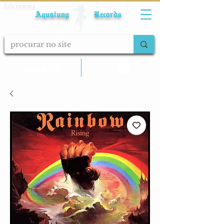
Fale conosco
Aqualung Records
calcular frete