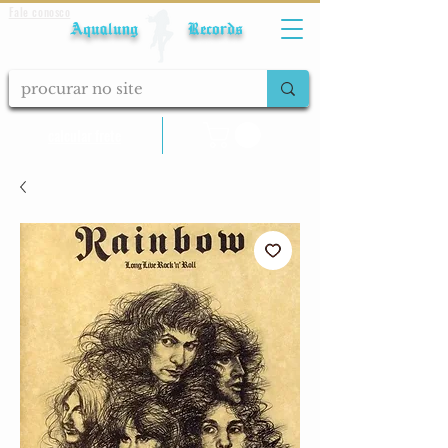
Fale conosco
Aqualung Records
calcular frete