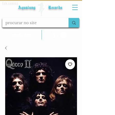
Fale conosco
Aqualung Records
calcular frete