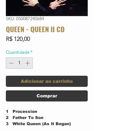
SKU: 050087240684
QUEEN - QUEEN II CD
Preço
R$ 120,00
Quantidade
*
Adicionar ao carrinho
Comprar
1
Procession
2
Father To Son
3
White Queen (As It Began)
4
Some Day One Day