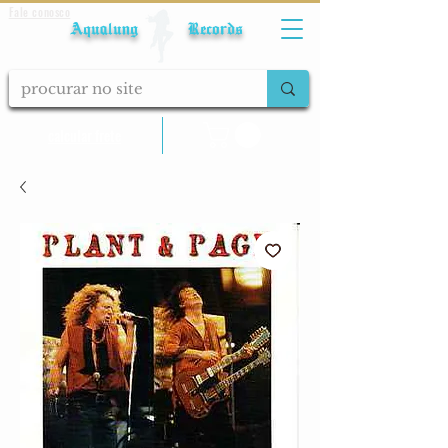
Fale conosco
Aqualung Records
calcular frete