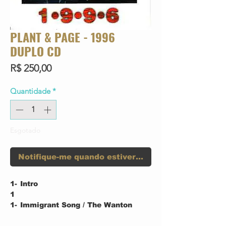
PLANT & PAGE - 1996
DUPLO CD
Preço
R$ 250,00
Quantidade
*
Esgotado
Notifique-me quando estiver disponível
1-
Intro
1
1-
Immigrant Song / The Wanton
2
Song
1-
Bring It On Home