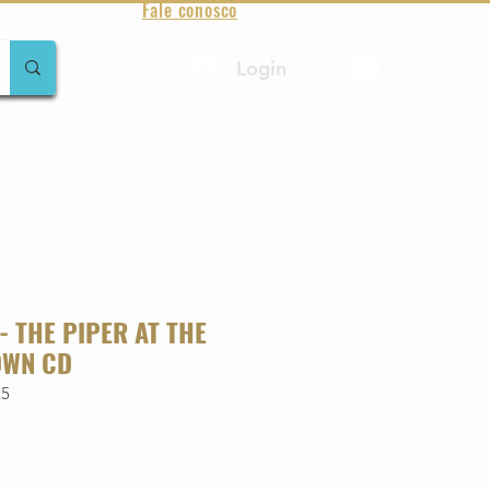
Fale conosco
Login
amentos
Raridades
Toda loja
Sobre Aqualung
- THE PIPER AT THE
OWN CD
25