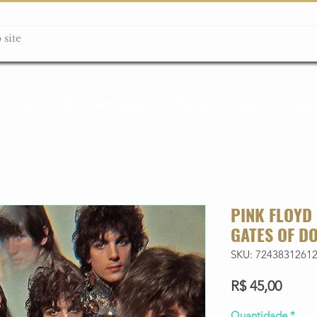
ção box
Guitarras Miniatura
Relógios
Livros
Lanç
PINK FLOYD 
GATES OF D
SKU: 7243831261
Preço
R$ 45,00
Quantidade
*