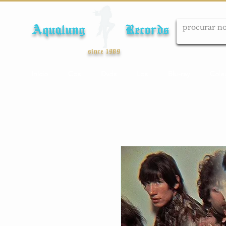
Aqualung Records
since 1989
Início
Cds
Dvds
Lps
Blu-ray
Cole