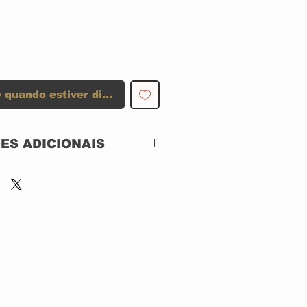
 quando estiver disponível
ES ADICIONAIS
EMI – 8 31261 2, EMI
United Kingdom –
368 831261 2
CD, ACRILICO
Remastered
Brazil