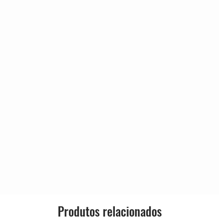
Released:
4:24
e And Walk
3:05
Genre:
9:41
2:12
Style:
3:40
2:09
3:22
Produtos relacionados