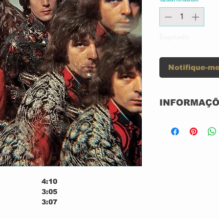
Esgotado
Notifique-me
INFORMAÇÕ
Label:
Format:
4:10
3:05
Country:
3:07
2:44