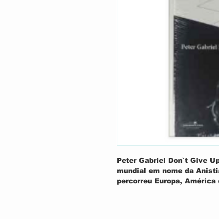
Peter Gabriel Don`t Give U
mundial em nome da Anisti
percorreu
Europa, América d
na
América do Sul
. Com
div
como
Bruce Springsteen, 
outros. Desta vez conta c