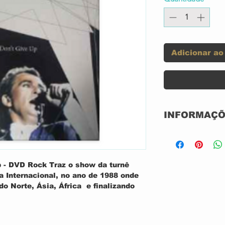
Adicionar ao
INFORMAÇÕ
Label:
p - DVD Rock
Traz o
show da turnê
Format:
a Internaciona
l, no ano de
1988
onde
o Norte, Ásia, África
e finalizando
Country:
ersos artista
participando
Sting Tracy Chapman
entre muitos
Released:
om o show
ao vivo de astro do rock
,