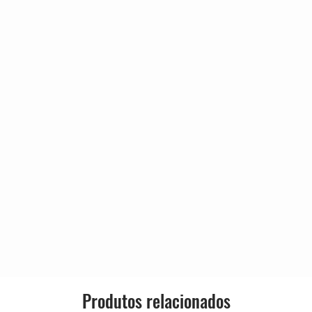
w na cidade de
Buenos
Genre:
faixas
onde podemos encontrar
elf Control, In Your Eyes
, entre outros
m show com mais de
uma hora
de
xar de conferir este
DVD
ntes da música
, especialmente aos
fãs
te com
o melhor do Rock!
Produtos relacionados