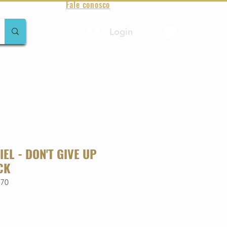
Fale conosco
Login
amentos
Raridades
Toda loja
Sobre Aqualung
EL - DON'T GIVE UP
CK
170