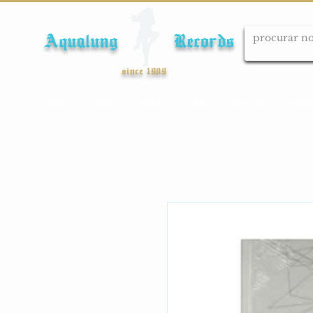
Aqualung Records
since 1989
Início
Cds
Dvds
Lps
Blu-ray
Cole