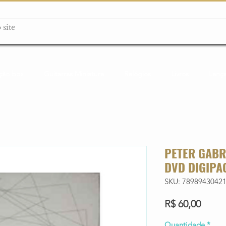
ção box
Guitarras Miniatura
Relógios
Livros
Lanç
PETER GABRI
DVD DIGIPA
SKU: 7898943042
Preço
R$ 60,00
Quantidade
*