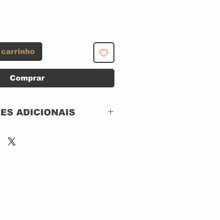
 carrinho
Comprar
ES ADICIONAIS
Coqueiro Verde –
CV20136
DVD, DIGIPACK
Brazil