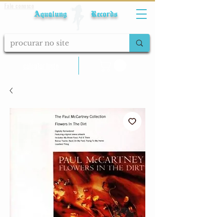
Fale conosco
Aqualung Records
calcular frete