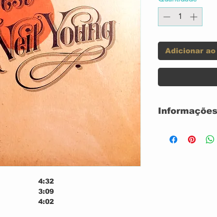
Adicionar ao
Informações
Label:
Series:
4:32
3:09
4:02
3:07