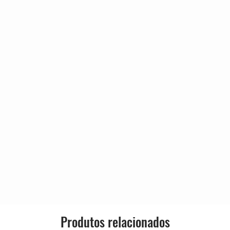
Country?
3:24
3:22
Format:
2:59
4:02
mage Done
2:03
es Of Age)
6:47
Country:
Released:
Genre:
Style:
Produtos relacionados