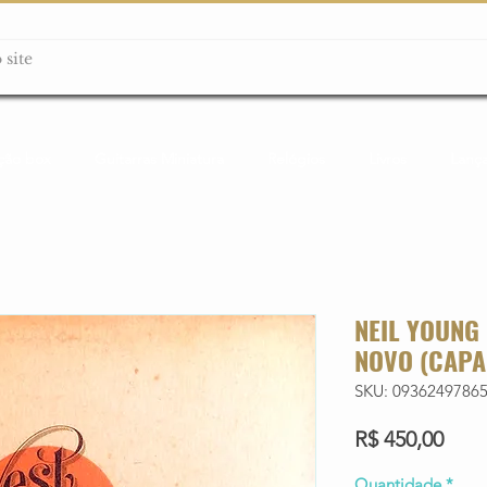
ção box
Guitarras Miniatura
Relógios
Livros
Lanç
NEIL YOUNG 
NOVO (CAPA
SKU: 0936249786
Preç
R$ 450,00
Quantidade
*