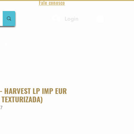
Fale conosco
Login
amentos
Raridades
Toda loja
Sobre Aqualung
- HARVEST LP IMP EUR
 TEXTURIZADA)
57
o