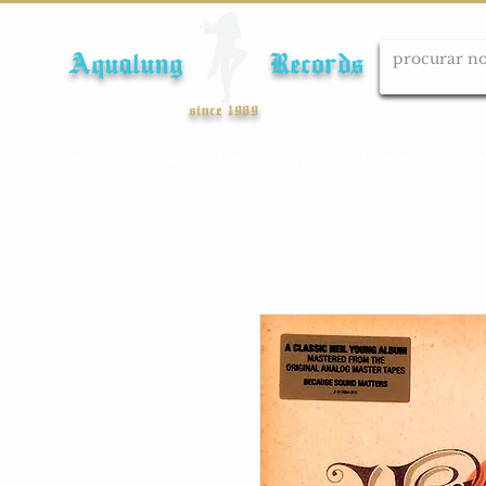
Aqualung Records
since 1989
Início
Cds
Dvds
Lps
Blu-ray
Cole