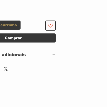
 carrinho
Comprar
 adicionais
Reprise Records –
9362-49786-5
Neil Young Archives
Official Release
Series –
NYA ORS 04,
Because Sound