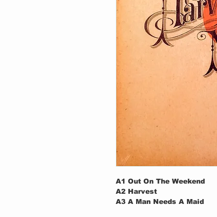
A1
Out On The Weekend
A2
Harvest
A3
A Man Needs A Maid
A4
Heart Of Gold