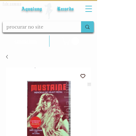
Fale conosco
Aqualung Records
calcular frete